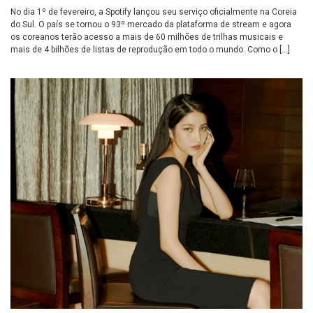
No dia 1º de fevereiro, a Spotify lançou seu serviço oficialmente na Coreia
do Sul. O país se tornou o 93º mercado da plataforma de stream e agora
os coreanos terão acesso a mais de 60 milhões de trilhas musicais e
mais de 4 bilhões de listas de reprodução em todo o mundo. Como o […]