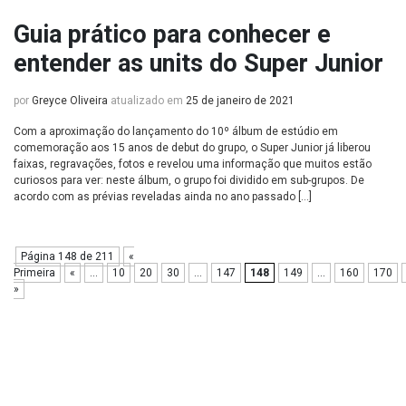
Guia prático para conhecer e
entender as units do Super Junior
por
Greyce Oliveira
atualizado em
25 de janeiro de 2021
Com a aproximação do lançamento do 10º álbum de estúdio em
comemoração aos 15 anos de debut do grupo, o Super Junior já liberou
faixas, regravações, fotos e revelou uma informação que muitos estão
curiosos para ver: neste álbum, o grupo foi dividido em sub-grupos. De
acordo com as prévias reveladas ainda no ano passado […]
Página 148 de 211
«
Primeira
«
...
10
20
30
...
147
148
149
...
160
170
»