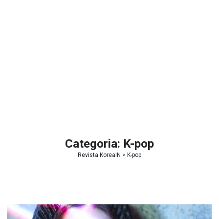
Categoria:
K-pop
Revista KoreaIN
>
K-pop