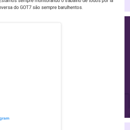
Estamos sempre monitorando o trabalho de todos por lá
nversa do GOT7 são sempre barulhentos.
agram