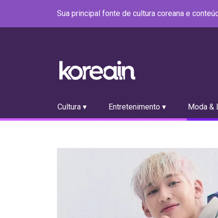
Sua principal fonte de cultura coreana e conte
Cultura ▾
Entretenimento ▾
Moda & L