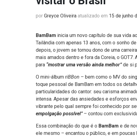
visitar o Brasil
por
Greyce Oliveira
atualizado em
15 de junho 
BamBam
inicia um novo capítulo de sua vida ao 
Tailândia com apenas 13 anos, com o sonho de s
depois, o jovem se tornou dono de uma carre
mais amados dentro e fora da Coreia, o GOT7. 
para
“mostrar uma versão ainda melhor”
de si p
O mini-álbum
riBBon
– bem como o MV do single
toque pessoal de BamBam em todos os detalh
particularidades do cantor: seu carisma animad
intensa. Apesar das ansiedades e esforços env
vibrante pelo qual sempre foi conhecido por s
empolgação possível”
– contou com exclusivid
Essa combinação do que é o
BamBam
e de no
ele mesmo – encantou o público, e em poucas 