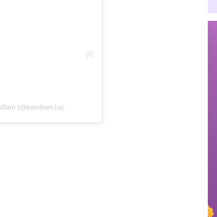
BamBam (@bambam1a)