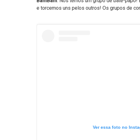
BamBam
: Nós temos um grupo de bate-papo! 
e torcemos uns pelos outros! Os grupos de co
Ver essa foto no Inst