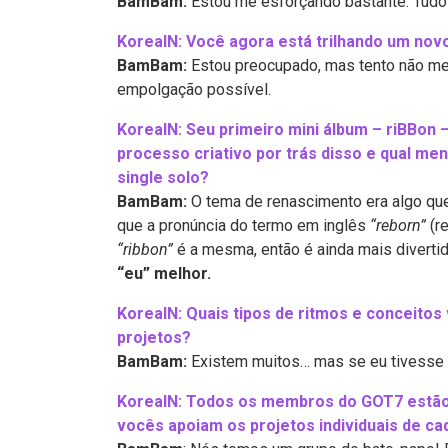
BamBam:
Estou me esforçando bastante. Tudo 
KoreaIN: Você agora está trilhando um no
BamBam:
Estou preocupado, mas tento não me 
empolgação possível.
KoreaIN:
Seu primeiro mini álbum – riBBon –
processo criativo por trás disso e qual me
single solo?
BamBam:
O tema de renascimento era algo que
que a pronúncia do termo em inglês
“reborn”
(re
“ribbon”
é a mesma, então é ainda mais diverti
“eu” melhor.
KoreaIN:
Quais tipos de ritmos e conceitos
projetos?
BamBam:
Existem muitos… mas se eu tivesse qu
KoreaIN:
Todos os membros do GOT7 estão 
vocês apoiam os projetos individuais de ca