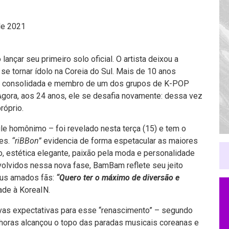
de 2021
lançar seu primeiro solo oficial. O artista deixou a
e tornar ídolo na Coreia do Sul. Mais de 10 anos
ira consolidada e membro de um dos grupos de K-POP
Agora, aos 24 anos, ele se desafia novamente: dessa vez
róprio.
 homônimo – foi revelado nesta terça (15) e tem o
es.
“riBBon”
evidencia de forma espetacular as maiores
o, estética elegante, paixão pela moda e personalidade
olvidos nessa nova fase, BamBam reflete seu jeito
eus amados fãs:
“Quero ter o máximo de diversão e
ade à KoreaIN.
vas expectativas para esse “renascimento” – segundo
horas alcançou o topo das paradas musicais coreanas e